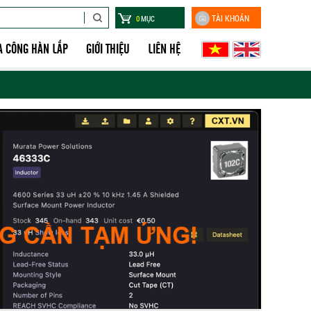
TÀI KHOẢN
0
MỤC
A CÔNG HÀN LẮP
GIỚI THIỆU
LIÊN HỆ