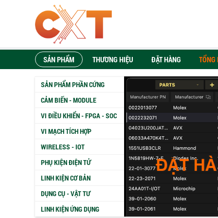
SẢN PHẨM
THƯƠNG HIỆU
ĐẶT HÀNG
TỔNG 
SẢN PHẨM PHẦN CỨNG
CẢM BIẾN - MODULE
VI ĐIỀU KHIỂN - FPGA - SOC
VI MẠCH TÍCH HỢP
WIRELESS - IOT
PHỤ KIỆN ĐIỆN TỬ
LINH KIỆN CƠ BẢN
DỤNG CỤ - VẬT TƯ
LINH KIỆN ỨNG DỤNG