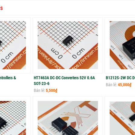
RS
rollers &
HT7463A DC-DC Converters 52V 0.6A
B1212S-2W DC DC
SOT-23-6
Bán lẻ:
45,000₫
Bán lẻ:
5,500₫