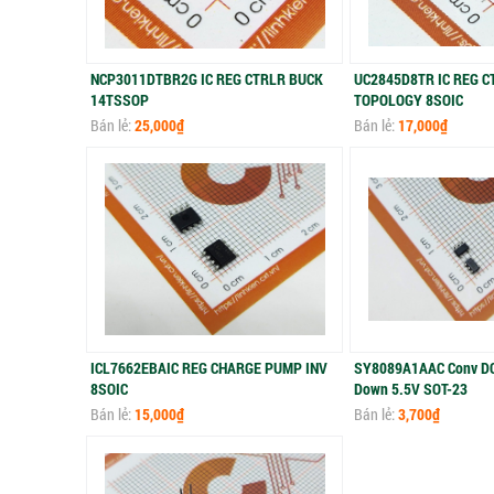
NCP3011DTBR2G IC REG CTRLR BUCK
UC2845D8TR IC REG C
14TSSOP
TOPOLOGY 8SOIC
Bán lẻ:
25,000₫
Bán lẻ:
17,000₫
ICL7662EBAIC REG CHARGE PUMP INV
SY8089A1AAC Conv DC-
8SOIC
Down 5.5V SOT-23
Bán lẻ:
15,000₫
Bán lẻ:
3,700₫