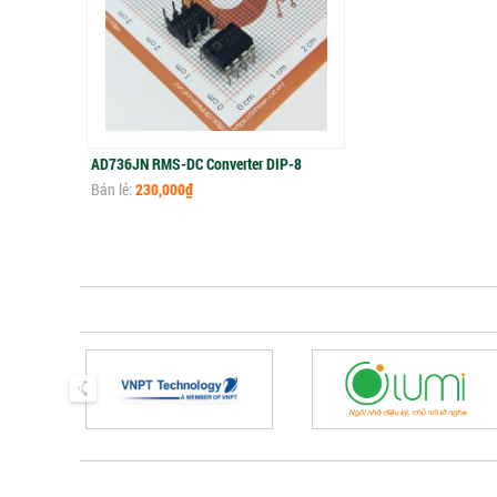
AD736JN RMS-DC Converter DIP-8
Bán lẻ:
230,000₫
prev