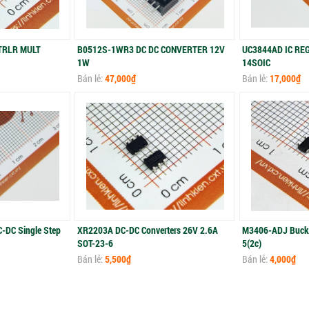
TRLR MULT
B0512S-1WR3 DC DC CONVERTER 12V
UC3844AD IC RE
1W
14SOIC
Bán lẻ:
47,000₫
Bán lẻ:
17,000₫
DC Single Step
XR2203A DC-DC Converters 26V 2.6A
M3406-ADJ Buck
SOT-23-6
5(2c)
Bán lẻ:
5,500₫
Bán lẻ:
4,000₫