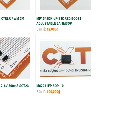
G CTRLR PWM CM
MP1542DK-LF-Z IC REG BOOST
ADJUSTABLE 2A 8MSOP
Bán lẻ:
12,000₫
 2-6V 800mA SOT23-
M62211FP SOP-10
Bán lẻ:
100,000₫