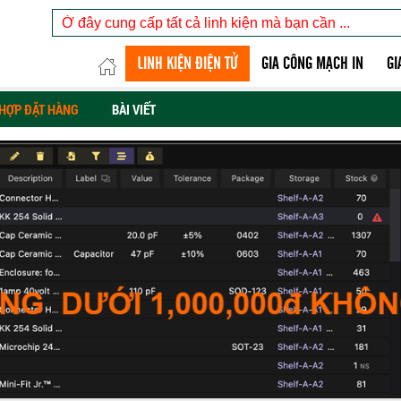
LINH KIỆN ĐIỆN TỬ
GIA CÔNG MẠCH IN
GI
HỢP ĐẶT HÀNG
BÀI VIẾT