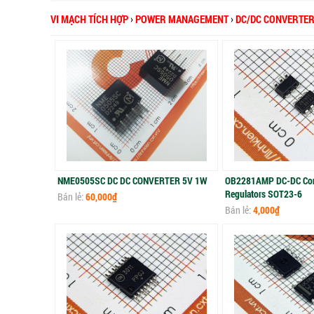
VI MẠCH TÍCH HỢP
›
POWER MANAGEMENT
›
DC/DC CONVERTE
NME0505SC DC DC CONVERTER 5V 1W
OB2281AMP DC-DC Cont
Regulators SOT23-6
Bán lẻ:
60,000₫
Bán lẻ:
4,000₫