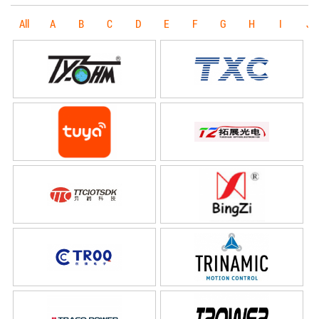
All
A
B
C
D
E
F
G
H
I
J