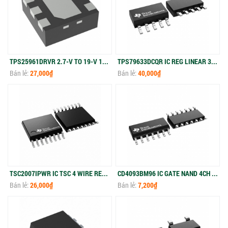
TPS25961DRVR 2.7-V TO 19-V 100-M EFUSE WITH O
TPS79633DCQR IC REG LINEAR 3.3V 1A SOT-223-6
Bán lẻ:
27,000₫
Bán lẻ:
40,000₫
TSC2007IPWR IC TSC 4 WIRE RES 16-TSSOP
CD4093BM96 IC GATE NAND 4CH 2-INP 14SOIC
Bán lẻ:
26,000₫
Bán lẻ:
7,200₫