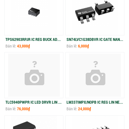
TPS62903RPJR IC REG BUCK ADJ 3A 9VQFN
SN74LVC1G38DBVR IC GATE NAND 1CH 2-INP SOT23-5
Bán lẻ:
43,000₫
Bán lẻ:
6,000₫
TLC5940PWPR IC LED DRVR LIN 120MA 28HTSSOP
LM337IMPX/NOPB IC REG LIN NEG ADJ 1.5A SOT223-4
Bán lẻ:
76,000₫
Bán lẻ:
24,000₫