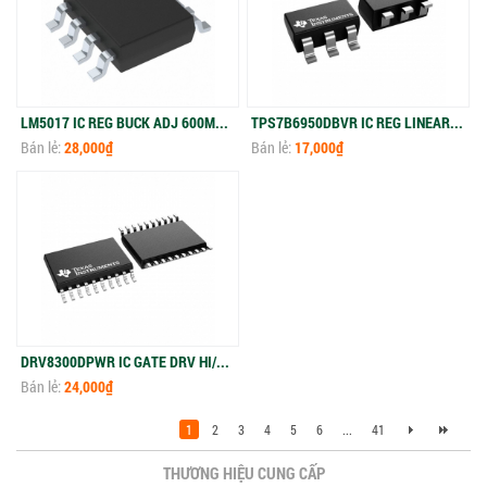
LM5017 IC REG BUCK ADJ 600MA 8SOPWR
TPS7B6950DBVR IC REG LINEAR 5V 150MA SOT23-5
Bán lẻ:
28,000₫
Bán lẻ:
17,000₫
DRV8300DPWR IC GATE DRV HI/LOW SIDE 20HTSSOP
Bán lẻ:
24,000₫
1
2
3
4
5
6
...
41
THƯƠNG HIỆU CUNG CẤP