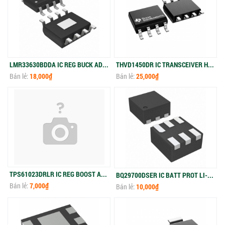
LMR33630BDDA IC REG BUCK ADJ 3A 8SOPWR
THVD1450DR IC TRANSCEIVER HALF 1/1 8SOIC
Bán lẻ:
18,000₫
Bán lẻ:
25,000₫
TPS61023DRLR IC REG BOOST ADJ 3A SOT563
BQ29700DSER IC BATT PROT LI-ION 1CELL 6WSON
Bán lẻ:
7,000₫
Bán lẻ:
10,000₫