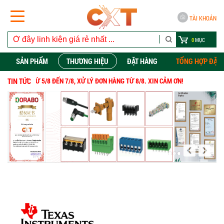
TÀI KHOẢN
0
MỤC
SẢN PHẨM
THƯƠNG HIỆU
ĐẶT HÀNG
TỔNG HỢP ĐẶT
HO TỪ 5/8 ĐẾN 7/8, XỬ LÝ
TIN TỨC
ĐƠN HÀNG
TỪ
8/8. XIN CẢM ƠN!