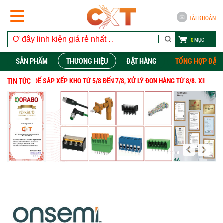
TÀI KHOẢN
0
MỤC
SẢN PHẨM
THƯƠNG HIỆU
ĐẶT HÀNG
TỔNG HỢP ĐẶT
C VỤ ĐỂ SẮP XẾP KHO TỪ 5/8 ĐẾN 7/8, XỬ LÝ
TIN TỨC
ĐƠN HÀNG
TỪ
8/8. XIN CẢM ƠN