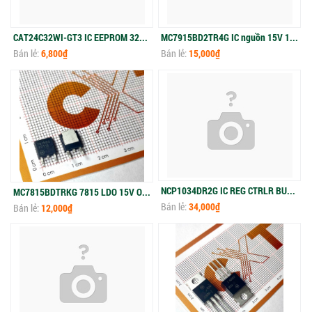
CAT24C32WI-GT3 IC EEPROM 32KBIT I2C 1MHZ 8SOIC
MC7915BD2TR4G IC nguồn 15V 1A TO-263
Bán lẻ:
6,800₫
Bán lẻ:
15,000₫
NCP1034DR2G IC REG CTRLR BUCK 16SOIC
MC7815BDTRKG 7815 LDO 15V Output TO-252
Bán lẻ:
34,000₫
Bán lẻ:
12,000₫