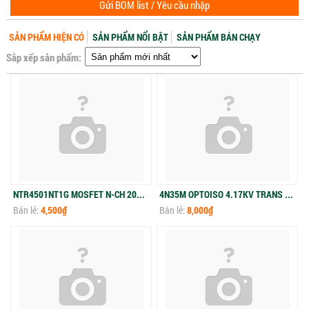
Gửi BOM list / Yêu cầu nhập
SẢN PHẨM HIỆN CÓ
SẢN PHẨM NỔI BẬT
SẢN PHẨM BÁN CHẠY
Sắp xếp sản phẩm:
NTR4501NT1G MOSFET N-CH 20V 3.2A SOT23-3
4N35M OPTOISO 4.17KV TRANS W/BASE 6DIP
Bán lẻ:
4,500₫
Bán lẻ:
8,000₫