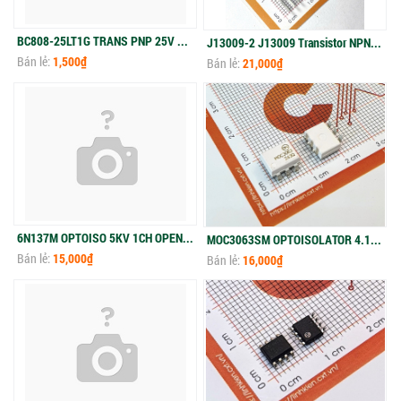
BC808-25LT1G TRANS PNP 25V 0.5A SOT23-3
J13009-2 J13009 Transistor NPN 12A 400V TO-220
Bán lẻ:
1,500₫
Bán lẻ:
21,000₫
6N137M OPTOISO 5KV 1CH OPEN COLL 8DIP
MOC3063SM OPTOISOLATOR 4.17KV TRIAC 6SMD
Bán lẻ:
15,000₫
Bán lẻ:
16,000₫