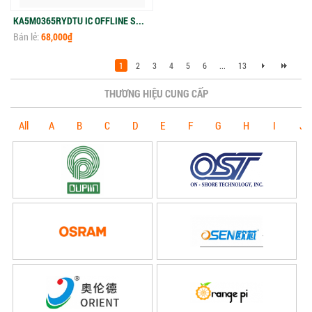
KA5M0365RYDTU IC OFFLINE SW MULT TOP TO220F
Bán lẻ:
68,000₫
1
2
3
4
5
6
...
13
THƯƠNG HIỆU CUNG CẤP
All
A
B
C
D
E
F
G
H
I
J