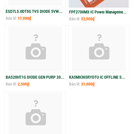
ESD7L5.0DT5G TVS DIODE 5VWM 10.4VC SOT723
FPF2700MX IC Power Management SOIC-8
Bán lẻ:
17,000₫
Bán lẻ:
52,000₫
BAS20HT1G DIODE GEN PURP 200V 200MA SOD323
KA5M0365RYDTU IC OFFLINE SW MULT TOP TO220F
Bán lẻ:
2,500₫
Bán lẻ:
31,000₫