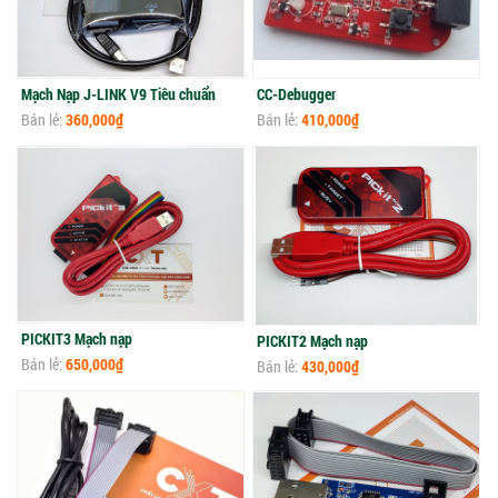
Mạch Nạp J-LINK V9 Tiêu chuẩn
CC-Debugger
Bán lẻ:
360,000₫
Bán lẻ:
410,000₫
PICKIT3 Mạch nạp
PICKIT2 Mạch nạp
Bán lẻ:
650,000₫
Bán lẻ:
430,000₫