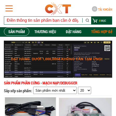
TÀI KHOẢN
0
MỤC
SẢN PHẨM
THƯƠNG HIỆU
ĐẶT HÀNG
TỔNG HỢP ĐẶT
SẢN PHẨM PHẦN CỨNG
›
MẠCH NẠP/DEBUGGER
Sắp xếp sản phẩm: