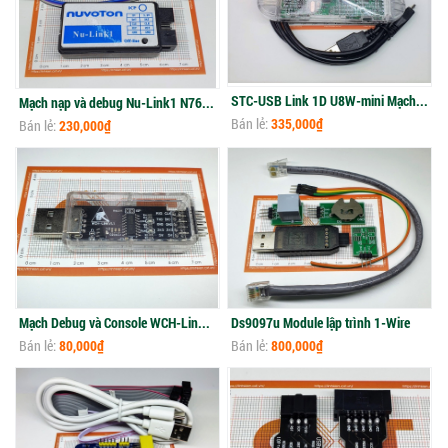
STC-USB Link 1D U8W-mini Mạch nạp
Mạch nạp và debug Nu-Link1 N76E003
Bán lẻ:
335,000₫
Bán lẻ:
230,000₫
Mạch Debug và Console WCH-Link cho RISC-V MCU & ARM (SWD & UART)
Ds9097u Module lập trình 1-Wire
Bán lẻ:
80,000₫
Bán lẻ:
800,000₫