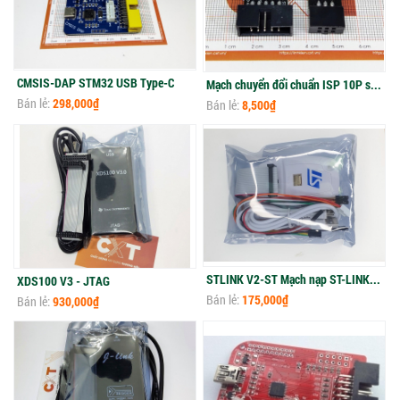
CMSIS-DAP STM32 USB Type-C
Mạch chuyển đổi chuẩn ISP 10P sang IPS 6P
Bán lẻ:
298,000₫
Bán lẻ:
8,500₫
STLINK V2-ST Mạch nạp ST-LINK - ST
XDS100 V3 - JTAG
Bán lẻ:
175,000₫
Bán lẻ:
930,000₫