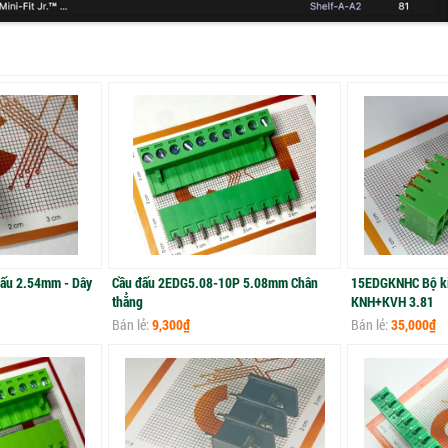
ấu 2.54mm - Dây
Cầu đấu 2EDG5.08-10P 5.08mm Chân
15EDGKNHC Bộ ki
thẳng
KNH+KVH 3.81
Bán lẻ:
9,300₫
Bán lẻ:
35,000₫