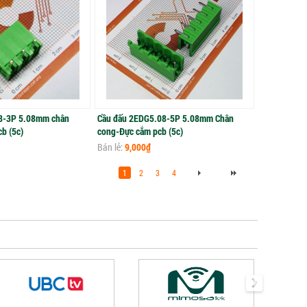
8-3P 5.08mm chân
Cầu đấu 2EDG5.08-5P 5.08mm Chân
b (5c)
cong-Đực cắm pcb (5c)
Bán lẻ:
9,000₫
1
2
3
4
next