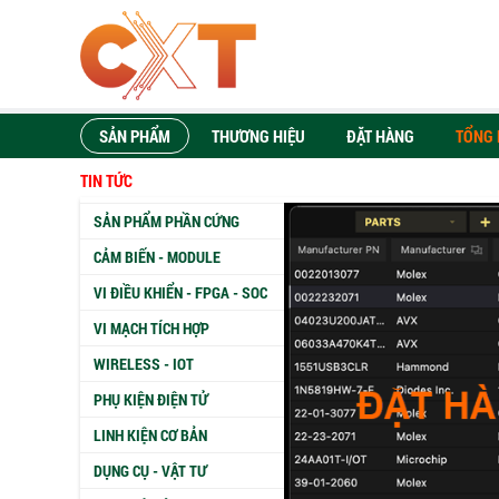
SẢN PHẨM
THƯƠNG HIỆU
ĐẶT HÀNG
TỔNG 
TIN TỨC
SẢN PHẨM PHẦN CỨNG
CẢM BIẾN - MODULE
VI ĐIỀU KHIỂN - FPGA - SOC
VI MẠCH TÍCH HỢP
WIRELESS - IOT
PHỤ KIỆN ĐIỆN TỬ
LINH KIỆN CƠ BẢN
DỤNG CỤ - VẬT TƯ