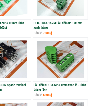
8-9P 5.08mm Chân
ULO-TB13-15VM Cầu đấu 3P 3.81mm
b(2c)
xanh thẳng
Bán lẻ:
7,000₫
PIN Spade terminal
Cầu đấu KF103-5P 5.0mm xanh lá - Chân
mm
thẳng (2c)
Bán lẻ:
5,600₫