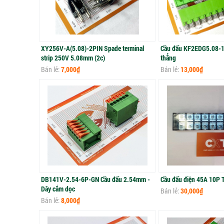
XY256V-A(5.08)-2PIN Spade terminal
Cầu đấu KF2EDG5.08-
strip 250V 5.08mm (2c)
thẳng
Bán lẻ:
7,000₫
Bán lẻ:
13,000₫
DB141V-2.54-6P-GN Cầu đấu 2.54mm -
Cầu đấu điện 45A 10P 
Dây cắm dọc
Bán lẻ:
30,000₫
Bán lẻ:
8,000₫