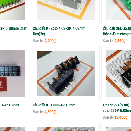
13P 5.08mm Chân
Cầu đấu KF25C-7.62-3P 7.62mm
Cầu đấu 2EDG5.0
Đen(2c)
thẳng-Đực cắm pc
Bán lẻ:
4,400₫
Bán lẻ:
4,000₫
TB-4510 đen
Cầu đấu KF1000-4P 10mm
XY256V-A(5.08)-3
strip 250V 5.08
Bán lẻ:
4,300₫
Bán lẻ:
12,000₫