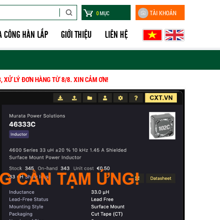
TÀI KHOẢN
0
MỤC
A CÔNG HÀN LẮP
GIỚI THIỆU
LIÊN HỆ
ƠN HÀNG
TỪ
8/8. XIN CẢM ƠN!