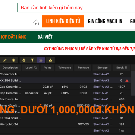
LINH KIỆN ĐIỆN TỬ
GIA CÔNG MẠCH IN
GI
HỢP ĐẶT HÀNG
BÀI VIẾT
CXT NGỪNG PHỤC VỤ ĐỂ SẮP XẾP KHO TỪ 5/8 ĐẾN 7/8, XỬ LÝ
Đ