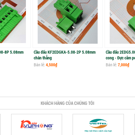
08-8P 5.08mm
Cầu đấu KF2EDGKA-5.08-2P 5.08mm
Cầu đấu 2EDG5.0
chân thẳng
cong - Đực cắm pc
Bán lẻ:
4,500₫
Bán lẻ:
7,000₫
KHÁCH HÀNG CỦA CHÚNG TÔI