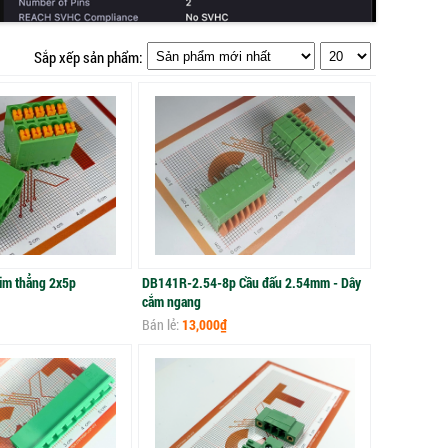
Sắp xếp sản phẩm:
m thẳng 2x5p
DB141R-2.54-8p Cầu đấu 2.54mm - Dây
cắm ngang
Bán lẻ:
13,000₫