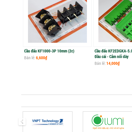
Cầu đấu KF1000-3P 10mm (2c)
Cầu đấu KF2EDGKA-5.
Đầu cái - Cắm nối dây
Bán lẻ:
6,600₫
Bán lẻ:
14,000₫
prev