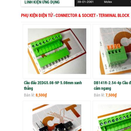
LINH KIỆN ỨNG DỤNG
PHỤ KIỆN ĐIỆN TỬ
›
CONNECTOR & SOCKET
›
TERMINAL BLOCK
Cầu đấu 2EDG5.08-9P 5.08mm xanh
DB141R-2.54-4p Cầu đ
thẳng
cắm ngang
Bán lẻ:
8,500₫
Bán lẻ:
7,500₫