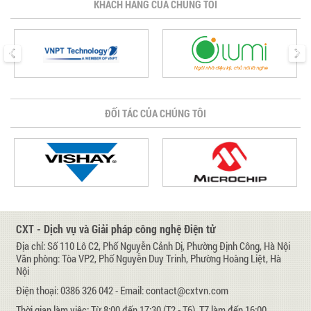
KHÁCH HÀNG CỦA CHÚNG TÔI
prev
next
ĐỐI TÁC CỦA CHÚNG TÔI
CXT - Dịch vụ và Giải pháp công nghệ Điện tử
Địa chỉ: Số 110 Lô C2, Phố Nguyễn Cảnh Dị, Phường Định Công, Hà Nội
Văn phòng: Tòa VP2, Phố Nguyễn Duy Trinh, Phường Hoàng Liệt, Hà
Nội
Điện thoại: 0386 326 042 - Email: contact@cxtvn.com
Thời gian làm việc: Từ 8:00 đến 17:30 (T2 - T6), T7 làm đến 16:00