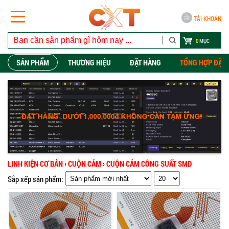
TÀI KHOẢN
0
MỤC
SẢN PHẨM
THƯƠNG HIỆU
ĐẶT HÀNG
TỔNG HỢP ĐẶT
LINH KIỆN CƠ BẢN
›
CUỘN CẢM
›
CUỘN CẢM CÔNG SUẤT SMD
Sắp xếp sản phẩm: