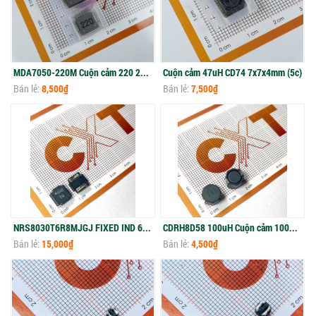
MDA7050-220M Cuộn cảm 220 22uH 6.6x7.3mm SMD
Cuộn cảm 47uH CD74 7x7x4mm (5c)
Bán lẻ:
8,500₫
Bán lẻ:
7,500₫
NRS8030T6R8MJGJ FIXED IND 6.8UH 3A 37.7 MOHM SMD
CDRH8D58 100uH Cuộn cảm 100uH 1.4A 8X8X5.8mm
Bán lẻ:
15,000₫
Bán lẻ:
4,500₫