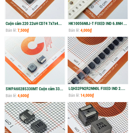
Cuộn cảm 220 22uH CD74 7x7x4mm (5c)
HK10056N8J-T FIXED IND 6.8NH 430MA 250MOHM SM (10c)
Bán lẻ:
7,500₫
Bán lẻ:
4,000₫
LQH32PN2R2NN0L FIXED IND 2.2UH 1.6A 91.2MOHM 1210
SWPA6028S330MT Cuộn cảm 33uH 1.22A SMD 6x6mm(2c)
Bán lẻ:
14,000₫
Bán lẻ:
4,600₫