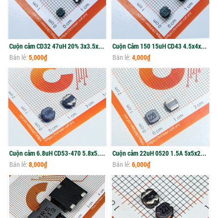
Cuộn cảm CD32 47uH 20% 3x3.5x2.1mm (10c)
Cuộn Cảm 150 15uH CD43 4.5x4x3.2MM (10c)
Bán lẻ:
5,000₫
Bán lẻ:
4,000₫
Cuộn cảm 6.8uH CD53-470 5.8x5.2x3mm (10c)
Cuộn cảm 22uH 0520 1.5A 5x5x2mm(2c)
Bán lẻ:
8,000₫
Bán lẻ:
6,000₫