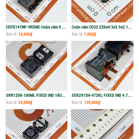
CEPD147NP-9R5MC Cuộn cảm 9.5uH 8.5A 14.5x14.5x8mm
Cuộn cảm CD32 220uH 3x3.5x2.1mm (5c)
Bán lẻ:
16,000₫
Bán lẻ:
7,000₫
SRR1208-180ML FIXED IND 18UH 3.8A 40 MOHM SMD
SER2915H-472KL FIXED IND 4.7UH 30A 2.05mOhms
Bán lẻ:
25,000₫
Bán lẻ:
135,000₫