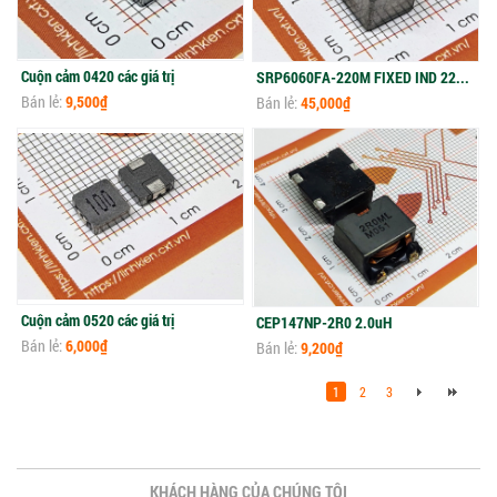
Cuộn cảm 0420 các giá trị
SRP6060FA-220M FIXED IND 22UH 5A 60.5 MOHM 6.6x6.4mm
Bán lẻ:
9,500₫
Bán lẻ:
45,000₫
Cuộn cảm 0520 các giá trị
CEP147NP-2R0 2.0uH
Bán lẻ:
6,000₫
Bán lẻ:
9,200₫
1
2
3
KHÁCH HÀNG CỦA CHÚNG TÔI