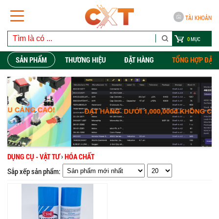
TÀI KHOẢN
0
MỤC
SẢN PHẨM
THƯƠNG HIỆU
ĐẶT HÀNG
TỔNG HỢP ĐẶT
DỤNG CỤ - VẬT TƯ
›
HÓA CHẤT
Sắp xếp sản phẩm: