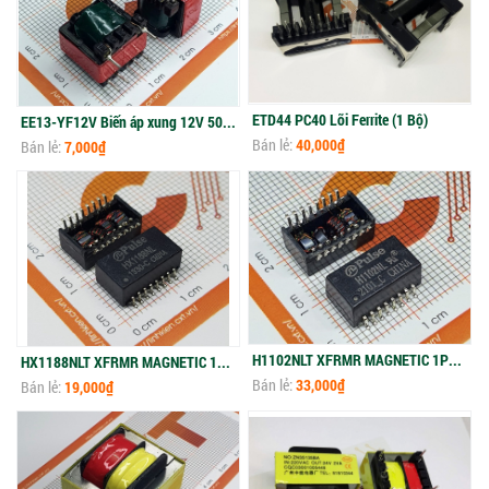
ETD44 PC40 Lõi Ferrite (1 Bộ)
EE13-YF12V Biến áp xung 12V 500mA
Bán lẻ:
40,000₫
Bán lẻ:
7,000₫
H1102NLT XFRMR MAGNETIC 1PORT 1:1 10/100
HX1188NLT XFRMR MAGNETIC 1PORT 1:1 10/100
Bán lẻ:
33,000₫
Bán lẻ:
19,000₫