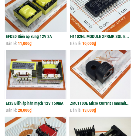
EFD20 Biến áp xung 12V 2A
H1102NL MODULE XFRMR SGL ETHR LAN 16SOIC
Bán lẻ:
11,000₫
Bán lẻ:
10,000₫
EI35 Biến áp hàn mạch 12V 150mA
ZMCT103E Micro Current Transmitter 5A/2.5mA
Bán lẻ:
28,000₫
Bán lẻ:
13,000₫