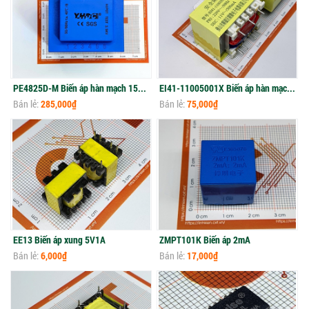
PE4825D-M Biến áp hàn mạch 15VA 220V 12Vx2
EI41-11005001X Biến áp hàn mạch 11V 500mA
Bán lẻ:
285,000₫
Bán lẻ:
75,000₫
EE13 Biến áp xung 5V1A
ZMPT101K Biến áp 2mA
Bán lẻ:
6,000₫
Bán lẻ:
17,000₫